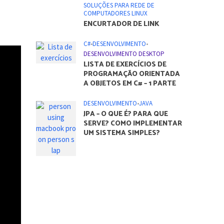
C#
•
DESENVOLVIMENTO
•
VÍDEO AULAS
DESENVOLVENDO UM
SISTEMA DE CONTROLE DE
ESTOQUE – PARTE 1
C#
•
DESENVOLVIMENTO
•
VÍDEO AULAS
VALIDAÇÃO DO CEP
UTILIZANDO EXPRESSÃO
REGULAR
DESENVOLVIMENTO
•
DESENVOLVIMENTO DE JOGOS
•
DESENVOLVIMENTO DESKTOP
•
DESENVOLVIMENTO MOBILE
•
DESENVOLVIMENTO WEB
•
DICAS E TUTORIAIS
•
FERRAMENTAS
•
SOLUÇÕES PARA REDE DE
COMPUTADORES LINUX
ENCURTADOR DE LINK
C#
•
DESENVOLVIMENTO
•