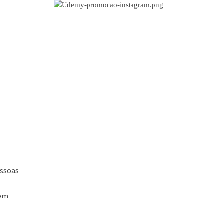
CURSOS EM PROMOÇÃO
essoas
s
sem