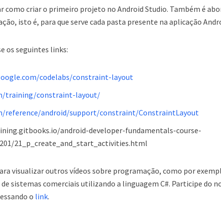
ar como criar o primeiro projeto no Android Studio. Também é ab
cação, isto é, para que serve cada pasta presente na aplicação Andr
 os seguintes links:
.google.com/codelabs/constraint-layout
m/training/constraint-layout/
om/reference/android/support/constraint/ConstraintLayout
aining.gitbooks.io/android-developer-fundamentals-course-
201/21_p_create_and_start_activities.html
ara visualizar outros vídeos sobre programação, como por exemp
de sistemas comerciais utilizando a linguagem C#. Participe do n
cessando o
link
.