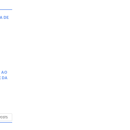
QUER APRENDER A PROGRAMAR?
A DE
A
 AO
E DA
TEORIA E PRÁTICA
POSTS