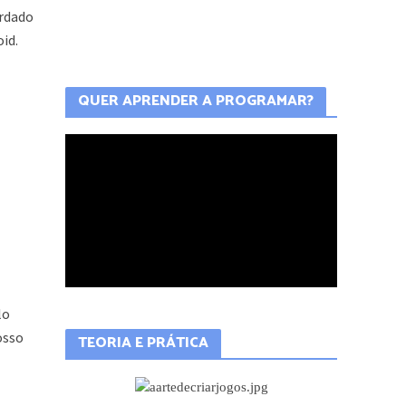
ordado
oid.
lo
osso