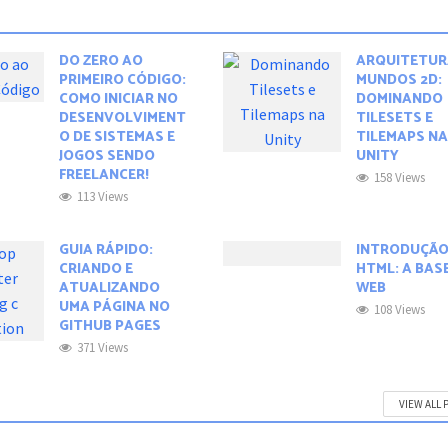
DO ZERO AO
ARQUITETUR
PRIMEIRO CÓDIGO:
MUNDOS 2D:
COMO INICIAR NO
DOMINANDO
DESENVOLVIMENT
TILESETS E
O DE SISTEMAS E
TILEMAPS N
JOGOS SENDO
UNITY
FREELANCER!
158 Views
113 Views
GUIA RÁPIDO:
INTRODUÇÃO
CRIANDO E
HTML: A BAS
ATUALIZANDO
WEB
UMA PÁGINA NO
108 Views
GITHUB PAGES
371 Views
VIEW ALL 