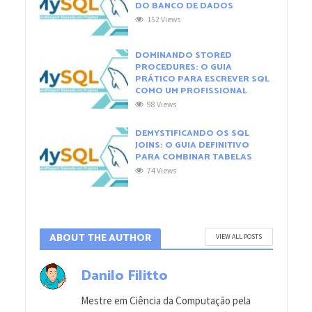
DO BANCO DE DADOS
152 Views
DOMINANDO STORED
PROCEDURES: O GUIA
PRÁTICO PARA ESCREVER SQL
COMO UM PROFISSIONAL
98 Views
DEMYSTIFICANDO OS SQL
JOINS: O GUIA DEFINITIVO
PARA COMBINAR TABELAS
74 Views
ABOUT THE AUTHOR
VIEW ALL POSTS
Danilo Filitto
Mestre em Ciência da Computação pela