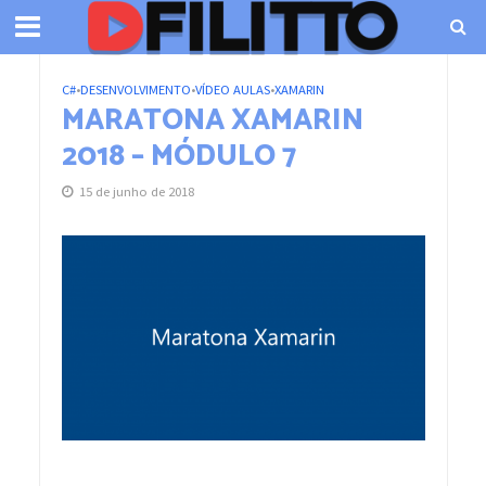
C#
•
DESENVOLVIMENTO
•
VÍDEO AULAS
•
XAMARIN
MARATONA XAMARIN
2018 – MÓDULO 7
15 de junho de 2018