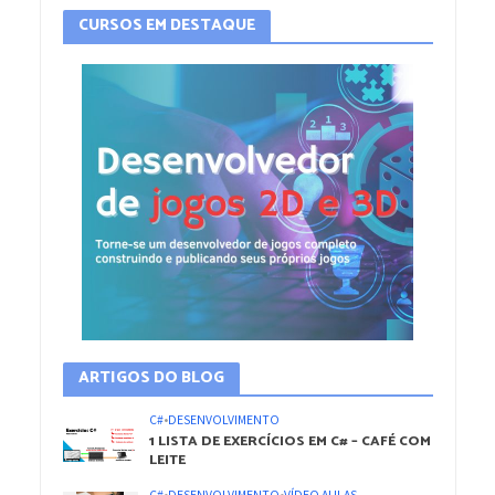
CURSOS EM DESTAQUE
ARTIGOS DO BLOG
C#
•
DESENVOLVIMENTO
1 LISTA DE EXERCÍCIOS EM C# – CAFÉ COM
LEITE
C#
•
DESENVOLVIMENTO
•
VÍDEO AULAS