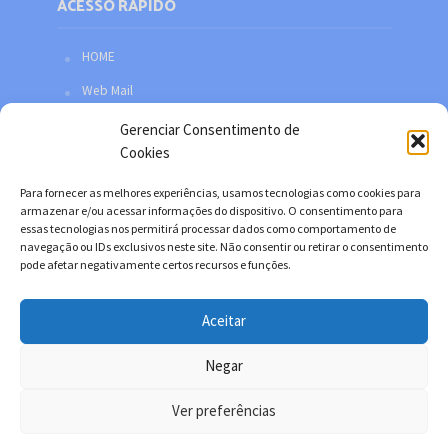
ACESSO RÁPIDO
HOME
Web Mail
Política de privacidade
Gerenciar Consentimento de
Cookies
Redes sociais
Facebook
Para fornecer as melhores experiências, usamos tecnologias como cookies para
armazenar e/ou acessar informações do dispositivo. O consentimento para
Twitter
essas tecnologias nos permitirá processar dados como comportamento de
navegação ou IDs exclusivos neste site. Não consentir ou retirar o consentimento
YouTube
pode afetar negativamente certos recursos e funções.
Instagram
Aceitar
Negar
Copyright © 2026. Desenvolvido por Danilo Filitto.
Ver preferências