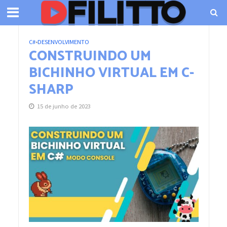
C#
•
DESENVOLVIMENTO
CONSTRUINDO UM
BICHINHO VIRTUAL EM C-
SHARP
15 de junho de 2023