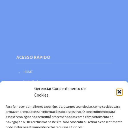
ACESSO RÁPIDO
HOME
Web Mail
Gerenciar Consentimento de
Política de privacidade
Cookies
Redes sociais
Para fornecer as melhores experiências, usamos tecnologias como cookies para
Facebook
armazenar e/ou acessar informações do dispositivo. O consentimento para
essas tecnologias nos permitirá processar dados como comportamento de
Twitter
navegação ou IDs exclusivos neste site. Não consentir ou retirar o consentimento
pode afetar negativamente certos recursos e funções.