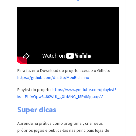
Para fazer o Download do projeto acesse o Github:
https://github.com/dfilitto/MeuBichinho
Playlist do projeto:
https://www.youtube.com/playlist?
list=PLfvOpw8k80WrK_gXfdANC_t8PdMgkcqvV
Super dicas
Aprenda na prática como programar, criar seus
próprios jogos e publicá-los nas principais lojas de