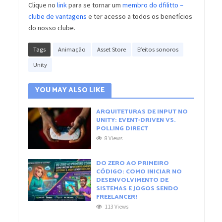
Clique no
link
para se tornar um
membro do dfilitto –
clube de vantagens
e ter acesso a todos os benefícios
do nosso clube.
Tags
Animação
Asset Store
Efeitos sonoros
Unity
YOU MAY ALSO LIKE
ARQUITETURAS DE INPUT NO
UNITY: EVENT-DRIVEN VS.
POLLING DIRECT
8 Views
DO ZERO AO PRIMEIRO
CÓDIGO: COMO INICIAR NO
DESENVOLVIMENTO DE
SISTEMAS E JOGOS SENDO
FREELANCER!
113 Views