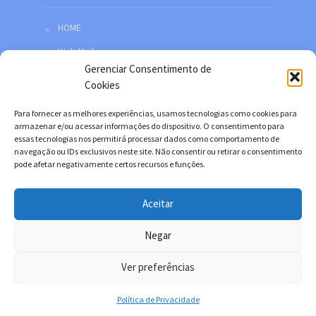
HOME
Web Mail
Gerenciar Consentimento de
Política de privacidade
Cookies
Redes sociais
Para fornecer as melhores experiências, usamos tecnologias como cookies para
Facebook
armazenar e/ou acessar informações do dispositivo. O consentimento para
essas tecnologias nos permitirá processar dados como comportamento de
Twitter
navegação ou IDs exclusivos neste site. Não consentir ou retirar o consentimento
pode afetar negativamente certos recursos e funções.
YouTube
Instagram
Aceitar
Negar
Copyright © 2026. Desenvolvido por Danilo Filitto.
Ver preferências
Política de Privacidade