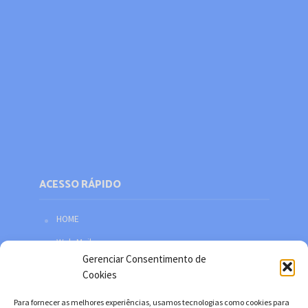
ACESSO RÁPIDO
HOME
Web Mail
Gerenciar Consentimento de
Política de privacidade
Cookies
Redes sociais
Para fornecer as melhores experiências, usamos tecnologias como cookies para