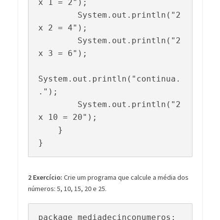
x 1 = 2");

        System.out.println("2 
x 2 = 4");

        System.out.println("2 
x 3 = 6");

System.out.println("continua.
.");

        System.out.println("2 
x 10 = 20");

    }

}
2 Exercício:
Crie um programa que calcule a média dos
números: 5, 10, 15, 20 e 25.
package mediadecinconumeros;
