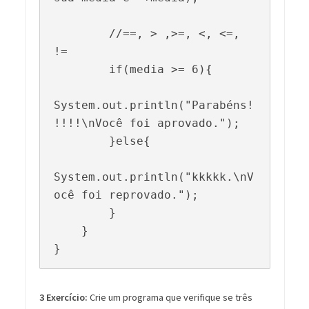
        //==, > ,>=, <, <=, 
!=

        if(media >= 6){

System.out.println("Parabéns!
!!!!\nVocê foi aprovado.");

        }else{

System.out.println("kkkkk.\nV
ocê foi reprovado.");

        }

    }

}
3 Exercício:
Crie um programa que verifique se três