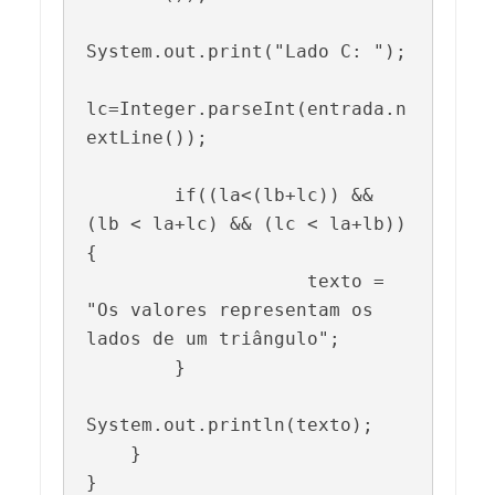
System.out.print("Lado C: ");

lc=Integer.parseInt(entrada.n
extLine());

        if((la<(lb+lc)) && 
(lb < la+lc) && (lc < la+lb))
{

                    texto = 
"Os valores representam os 
lados de um triângulo";   

        } 

System.out.println(texto);

    }  

}