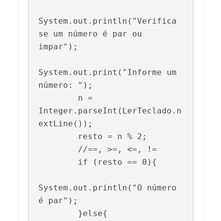
System.out.println("Verifica 
se um número é par ou 
impar");

System.out.print("Informe um 
número: ");

        n = 
Integer.parseInt(LerTeclado.n
extLine());

        resto = n % 2;

        //==, >=, <=, !=

        if (resto == 0){

System.out.println("O número 
é par");

        }else{
