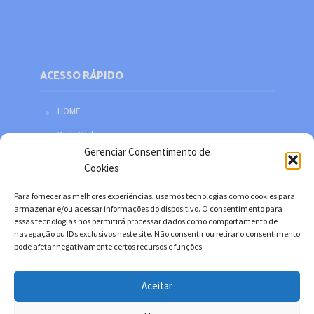
ACESSO RÁPIDO
HOME
Web Mail
Gerenciar Consentimento de
Política de privacidade
Cookies
Redes sociais
Para fornecer as melhores experiências, usamos tecnologias como cookies para
Facebook
armazenar e/ou acessar informações do dispositivo. O consentimento para
essas tecnologias nos permitirá processar dados como comportamento de
Twitter
navegação ou IDs exclusivos neste site. Não consentir ou retirar o consentimento
pode afetar negativamente certos recursos e funções.
YouTube
Instagram
Aceitar