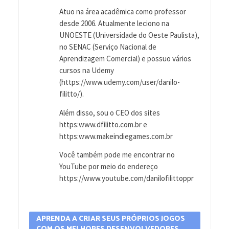
Atuo na área acadêmica como professor
desde 2006. Atualmente leciono na
UNOESTE (Universidade do Oeste Paulista),
no SENAC (Serviço Nacional de
Aprendizagem Comercial) e possuo vários
cursos na Udemy
(https://www.udemy.com/user/danilo-
filitto/).
Além disso, sou o CEO dos sites
https:www.dfilitto.com.br e
https:www.makeindiegames.com.br
Você também pode me encontrar no
YouTube por meio do endereço
https://www.youtube.com/danilofilittoppr
APRENDA A CRIAR SEUS PRÓPRIOS JOGOS
COM OS MELHORES DESENVOLVEDORES