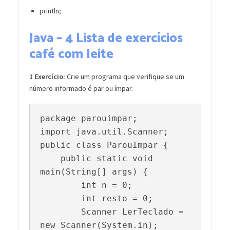
println;
Java – 4 Lista de exercícios
café com leite
1 Exercício:
Crie um programa que verifique se um
número informado é par ou ímpar.
package parouimpar;

import java.util.Scanner;

public class ParouImpar {

    public static void 
main(String[] args) {

        int n = 0;

        int resto = 0;

        Scanner LerTeclado = 
new Scanner(System.in);
