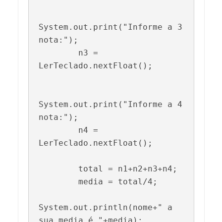
System.out.print("Informe a 3 
nota:");

        n3 = 
LerTeclado.nextFloat();

System.out.print("Informe a 4 
nota:");

        n4 = 
LerTeclado.nextFloat();

        total = n1+n2+n3+n4;

        media = total/4;

System.out.println(nome+" a 
sua media é "+media);
