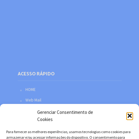
ACESSO RÁPIDO
HOME
Web Mail
Política de privacidade
Gerenciar Consentimento de
Cookies
Redes sociais
Facebook
Para fornecer as melhores experiências, usamos tecnologias como cookies para
armazenar e/ou acessar informações do dispositivo. O consentimento para