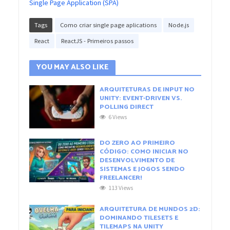
Single Page Application (SPA)
Tags
Como criar single page aplications
Node.js
React
ReactJS - Primeiros passos
YOU MAY ALSO LIKE
ARQUITETURAS DE INPUT NO
UNITY: EVENT-DRIVEN VS.
POLLING DIRECT
6 Views
DO ZERO AO PRIMEIRO
CÓDIGO: COMO INICIAR NO
DESENVOLVIMENTO DE
SISTEMAS E JOGOS SENDO
FREELANCER!
113 Views
ARQUITETURA DE MUNDOS 2D:
DOMINANDO TILESETS E
TILEMAPS NA UNITY