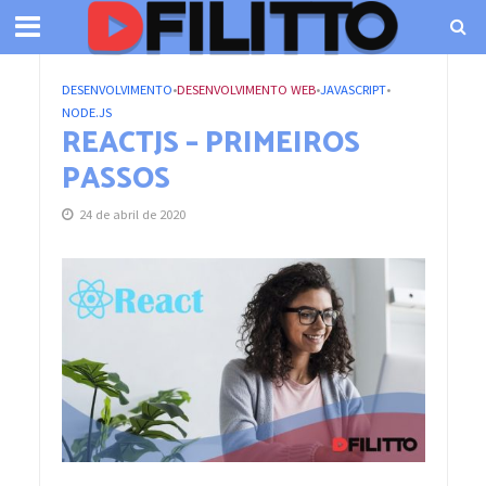
DESENVOLVIMENTO
•
DESENVOLVIMENTO WEB
•
JAVASCRIPT
•
NODE.JS
REACTJS – PRIMEIROS
PASSOS
24 de abril de 2020