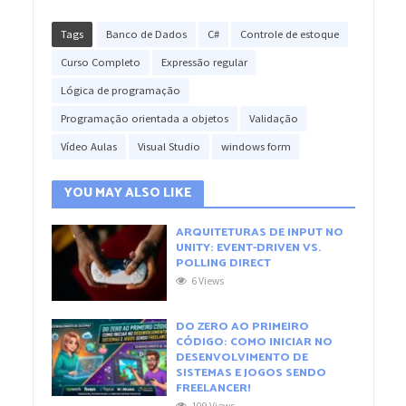
Tags
Banco de Dados
C#
Controle de estoque
Curso Completo
Expressão regular
Lógica de programação
Programação orientada a objetos
Validação
Vídeo Aulas
Visual Studio
windows form
YOU MAY ALSO LIKE
ARQUITETURAS DE INPUT NO
UNITY: EVENT-DRIVEN VS.
POLLING DIRECT
6 Views
DO ZERO AO PRIMEIRO
CÓDIGO: COMO INICIAR NO
DESENVOLVIMENTO DE
SISTEMAS E JOGOS SENDO
FREELANCER!