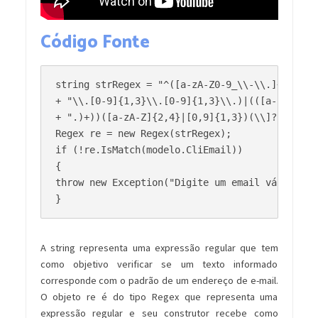
Código Fonte
string strRegex = "^([a-zA-Z0-9_\\-\\.]+)@((\\[
+ "\\.[0-9]{1,3}\\.[0-9]{1,3}\\.)|(([a-zA-Z0-9\
+ ".)+))([a-zA-Z]{2,4}|[0,9]{1,3})(\\]?)$";

Regex re = new Regex(strRegex);

if (!re.IsMatch(modelo.CliEmail))

{

throw new Exception("Digite um email válido.");
A string representa uma expressão regular que tem
como objetivo verificar se um texto informado
corresponde com o padrão de um endereço de e-mail.
O objeto re é do tipo Regex que representa uma
expressão regular e seu construtor recebe como