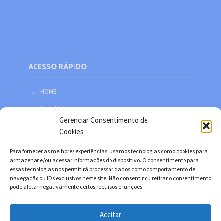
ACESSO RÁPIDO
HOME
Web Mail
Gerenciar Consentimento de
Política de privacidade
Cookies
Redes sociais
Para fornecer as melhores experiências, usamos tecnologias como cookies para
Facebook
armazenar e/ou acessar informações do dispositivo. O consentimento para
essas tecnologias nos permitirá processar dados como comportamento de
Twitter
navegação ou IDs exclusivos neste site. Não consentir ou retirar o consentimento
pode afetar negativamente certos recursos e funções.
YouTube
Instagram
Aceitar